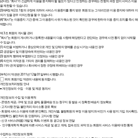
(2)다만, "회사"가 긴급하게 이용을 중지해야 할 필요가 있다고 인정하는 경우에는 전항의 과정 없이 서비스 이용
을 제한할 수 있습니다.
(3)제4장 제2조 1항의 규정에 의하여 서비스 이용중지를 통지 받은 회원 또는 그 대리인은 이용 중지에 대하여 이
의가 있을 경우 이의신청을 할 수 있습니다.
(4)"회사"는 이용중지 기간 중에 그 이용중지 사유가 해소된 것이 확인된 경우에 한하여 이용 중지 조치를 즉시 해
제합니다.
제 3조 회원의 게시물 관리
"회사"는 회원이 게시하거나 등록한 내용물이 다음 사항에 해당된다고 판단되는 경우에 사전 통지 없이 삭제할
수 있습니다.
(1) 타인을 비방하거나 중상모략으로 개인 및 단체의 명예를 손상 시키는 내용인 경우
(2) 공공질서 및 미풍양속에 위반되는 내용인 경우
(3) 범죄적 행위에 부합된다고 인정되는 내용인 경우
(4) 타인의 저작권 등 기타의 권리를 침해하는 내용인 경우
(5) 기타 관계 법령이나 회사에서 정한 규정에 위배되는 내용인 경우
(부칙) 이 약관은 2011년 12월 01일부터 시행합니다.
위의 회원가입 약관의 내용에 동의합니다.
개인정보처리방침 안내
● 개인정보의 수집ㆍ이용 및 제공 동의서
개인정보의 수집 및 이용목적
- 콘텐츠 제공, 구매 및 요금 결제, 물품배송 또는 청구지 등 발송 시 정확한 배송지 정보확보
- 고지사항 전달, 불만처리 의사소통 경로 확보
- 회원제 서비스 이용에 따른 본인확인, 개인식별, 불량회원의 부정 이용 방지와 비인가 사용 방지 가입 의사확인,
연령확인, 불만처리 등 민원처리, 고지사항 전달
- 신규 서비스(제품) 개발 및 특화, 이벤트 등 광고성 정보 전달
- 인구통계학적 특성에 따른 서비스 제공 및 광고 게재, 접속 빈도 파악 또는 회원의 서비스 이용에 대한 통계
수집하는 개인정보의 항목