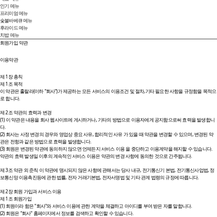
인기 메뉴
프리미엄 메뉴
숯불바베큐 메뉴
후라이드 메뉴
치밥 메뉴
회원가입 약관
이용약관
제 1장 총칙
제 1조 목적
이 약관은 훌랄라(이하 "회사")가 제공하는 모든 서비스의 이용조건 및 절차,기타 필요한 사항을 규정함을 목적으
로 합니다.
제 2조 약관의 효력과 변경
(1) 이 약관은 내용을 회사 웹사이트에 게시하거나, 기타의 방법으로 이용자에게 공지함으로써 효력을 발생합니
다.
(2) 회사는 사정 변경의 경우와 영업상 중요 사유, 합리적인 사유 가 있을 때 약관을 변경할 수 있으며, 변경된 약
관은 전항과 같은 방법으로 효력을 발생합니다.
(3) 회원은 변경된 약관에 동의하지 않으면 언제든지 서비스 이용 을 중단하고 이용계약을 해지할 수 있습니다.
약관의 효력 발생일 이후의 계속적인 서비스 이용은 약관의 변경 사항에 동의한 것으로 간주됩니다.
제 3조 약관 외 준칙 이 약관에 명시되지 않은 사항에 관해서는 당사 내규, 전기통신기 본법, 전기통신사업법, 정
보통신망 이용촉진등에 관한 법률, 전자 거래기본법, 전자서명법 및 기타 관계 법령의 규정에 따릅니다.
제 2장 회원 가입과 서비스 이용
제 1조 회원가입
(1) 회원이라 함은 "회사"와 서비스 이용에 관한 계약을 체결하고 아이디를 부여 받은 자를 말합니다.
(2) 회원은 "회사" 홈페이지에서 정보를 검색하고 확인할 수 있습니다.