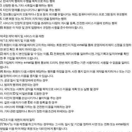
2. 반국가적 행위의 수행을 목적으로 하는 행위
3. 선량한 풍속, 기타 사회질서를 해하는 행위
4. 타인의 명예를 손상시키거나 불이익을 주는 행위
5. 정보통신설비의 오동작이나 정보 등의 파괴를 유발시키는 해킹, 컴퓨터 바이러스 프로그램 등의 유포행위
6. 다른 회원 또는 제 3자의 지적 재산권을 침해하는 행위
7. 서비스의 안정적 운영에 지장을 초래하는 다량의 게시물 등록, 건전한 서비스 이용에 반하는 행위
(6) 회원은 이 약관 및 관계 법령에서 규정한 사항을 준수하여야 합니다.
제 4장 계약 해지 및 서비스 이용 제한
제 1조 계약 해지 및 이용 제한
(1) 회원이 이용 계약을 해지하고자 하는 때에는 회원 본인이 직접 e-mail을 통해 운영자에게 해지 신청을 요청하
면 본인 확인 후 해지 하여드립니다.
(2) 해지 신청 시 본인임을 알 수 있는 이름, ID, 전화번호, 해지사유를 알려주시면, 가입기록과 일치여부를 확인
한 후 가입을 해지하여 드립니다.
(3) 가입해지 여부는 e-mail을 통해 통보해 드리며, 한번 해지 된 ID는 기존 사용자라도 사용할 수 없음을 알려드
립니다.
(4) 회사는 회원이 다음 사항에 해당하는 행위를 하였을 경우, 사전 통지 없이 이용 계약을 해지하거나 또는 기간
을 정하여 서비스 이용을 중지할 수 있습니다.
가. 공공 질서 및 미풍양속에 반하는 경우
나. 범죄적 행위에 관련되는 경우
다. 국익 또는 사회적 공익을 저해할 목적으로 서비스 이용을 계획 또는 실행 할 경우
라. 타인의 ID 및 비밀번호를 도용한 경우
마. 타인의 명예를 손상시키거나 불이익을 주는 경우
바. 같은 사용자가 다른 ID로 이중 등록을 한 경우
사. 서비스에 위해를 가하는 등 건전한 이용을 저해하는 경우
아. 기타 관련 법령이나 회사가 정한 이용조건에 위배되는 경우
제 2조 이용 제한의 해제 절차
(1)"회사"는 이용 제한을 하고자 하는 경우에는 그 사유, 일시 및 기간을 정하여 서면 또는 전화 또는 e-mail등의
방법을 이용 하여 해당 회원 또는 대리인에게 통지합니다.