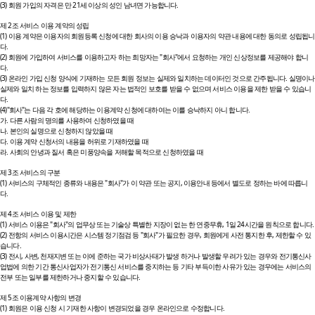
(3) 회원 가입의 자격은 만 21세 이상의 성인 남녀면 가능합니다.
제 2조 서비스 이용 계약의 성립
(1) 이용 계약은 이용자의 회원등록 신청에 대한 회사의 이용 승낙과 이용자의 약관 내용에 대한 동의로 성립됩니
다.
(2) 회원에 가입하여 서비스를 이용하고자 하는 희망자는 "회사"에서 요청하는 개인 신상정보를 제공해야 합니
다.
(3) 온라인 가입 신청 양식에 기재하는 모든 회원 정보는 실제와 일치하는 데이터인 것으로 간주됩니다. 실명이나
실제와 일치 하는 정보를 입력하지 않은 자는 법적인 보호를 받을 수 없으며 서비스 이용을 제한 받을 수 있습니
다.
(4)"회사"는 다음 각 호에 해당하는 이용계약 신청에 대하여는 이를 승낙하지 아니 합니다.
가. 다른 사람의 명의를 사용하여 신청하였을 때
나. 본인의 실명으로 신청하지 않았을 때
다. 이용 계약 신청서의 내용을 허위로 기재하였을 때
라. 사회의 안녕과 질서 혹은 미풍양속을 저해할 목적으로 신청하였을 때
제 3조 서비스의 구분
(1) 서비스의 구체적인 종류와 내용은 "회사"가 이 약관 또는 공지, 이용안내 등에서 별도로 정하는 바에 따릅니
다.
제 4조 서비스 이용 및 제한
(1) 서비스 이용은 "회사"의 업무상 또는 기술상 특별한 지장이 없는 한 연중무휴, 1일 24시간을 원칙으로 합니다.
(2) 전항의 서비스 이용시간은 시스템 정기점검 등 "회사"가 필요한 경우, 회원에게 사전 통지한 후, 제한할 수 있
습니다.
(3) 전시, 사변, 천재지변 또는 이에 준하는 국가 비상사태가 발생 하거나 발생할 우려가 있는 경우와 전기통신사
업법에 의한 기간 통신사업자가 전기통신 서비스를 중지하는 등 기타 부득이한 사유가 있는 경우에는 서비스의
전부 또는 일부를 제한하거나 중지할 수 있습니다.
제 5조 이용계약 사항의 변경
(1) 회원은 이용 신청 시 기재한 사항이 변경되었을 경우 온라인으로 수정합니다.