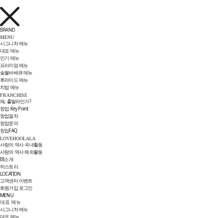
BRAND
MENU
시그니처 메뉴
대표 메뉴
인기 메뉴
프리미엄 메뉴
숯불바베큐 메뉴
후라이드 메뉴
치밥 메뉴
FRANCHISE
왜, 훌랄라인가?
창업 Key Point
창업절차
창업문의
창업FAQ
LOVEHOOLALA
사랑의 역사 국내활동
사랑의 역사 해외활동
BI소개
히스토리
LOCATION
고객센터
이벤트
회원가입
로그인
MENU
대표 메뉴
시그니처 메뉴
대표 메뉴