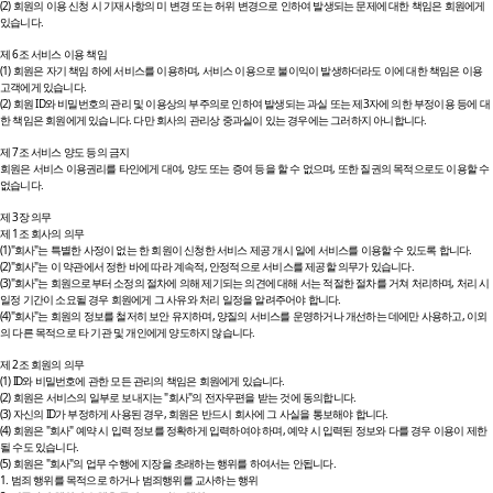
(2) 회원의 이용 신청 시 기재사항의 미 변경 또는 허위 변경으로 인하여 발생되는 문제에 대한 책임은 회원에게
있습니다.
제 6조 서비스 이용 책임
(1) 회원은 자기 책임 하에 서비스를 이용하며, 서비스 이용으로 불이익이 발생하더라도 이에 대한 책임은 이용
고객에게 있습니다.
(2) 회원 ID와 비밀번호의 관리 및 이용상의 부주의로 인하여 발생되는 과실 또는 제3자에 의한 부정이용 등에 대
한 책임은 회원에게 있습니다. 다만 회사의 관리상 중과실이 있는 경우에는 그러하지 아니합니다.
제 7조 서비스 양도 등의 금지
회원은 서비스 이용권리를 타인에게 대여, 양도 또는 증여 등을 할 수 없으며, 또한 질권의 목적으로도 이용할 수
없습니다.
제 3장 의무
제 1조 회사의 의무
(1)"회사"는 특별한 사정이 없는 한 회원이 신청한 서비스 제공 개시 일에 서비스를 이용할 수 있도록 합니다.
(2)"회사"는 이 약관에서 정한 바에 따라 계속적, 안정적으로 서비스를 제공할 의무가 있습니다.
(3)"회사"는 회원으로부터 소정의 절차에 의해 제기되는 의견에 대해 서는 적절한 절차를 거쳐 처리하며, 처리 시
일정 기간이 소요될 경우 회원에게 그 사유와 처리 일정을 알려주어야 합니다.
(4)"회사"는 회원의 정보를 철저히 보안 유지하며, 양질의 서비스를 운영하거나 개선하는 데에만 사용하고, 이외
의 다른 목적으로 타 기관 및 개인에게 양도하지 않습니다.
제 2조 회원의 의무
(1) ID와 비밀번호에 관한 모든 관리의 책임은 회원에게 있습니다.
(2) 회원은 서비스의 일부로 보내지는 "회사"의 전자우편을 받는 것에 동의합니다.
(3) 자신의 ID가 부정하게 사용된 경우, 회원은 반드시 회사에 그 사실을 통보해야 합니다.
(4) 회원은 "회사" 예약 시 입력 정보를 정확하게 입력하여야 하며, 예약 시 입력된 정보와 다를 경우 이용이 제한
될 수도 있습니다.
(5) 회원은 "회사"의 업무 수행에 지장을 초래하는 행위를 하여서는 안됩니다.
1. 범죄 행위를 목적으로 하거나 범죄행위를 교사하는 행위