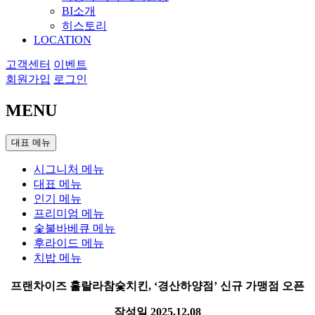
BI소개
히스토리
LOCATION
고객센터
이벤트
회원가입
로그인
MENU
대표 메뉴
시그니처 메뉴
대표 메뉴
인기 메뉴
프리미엄 메뉴
숯불바베큐 메뉴
후라이드 메뉴
치밥 메뉴
프랜차이즈 훌랄라참숯치킨, ‘경산하양점’ 신규 가맹점 오픈
작성일
2025.12.08