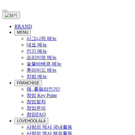
BRAND
MENU
시그니처 메뉴
대표 메뉴
인기 메뉴
프리미엄 메뉴
숯불바베큐 메뉴
후라이드 메뉴
치밥 메뉴
FRANCHISE
왜, 훌랄라인가?
창업 Key Point
창업절차
창업문의
창업FAQ
LOVEHOOLALA
사랑의 역사 국내활동
사랑의 역사 해외활동