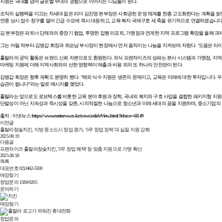
지원은 국내를 넘어 글로벌 무대의 경험으로 이어지는 디딤돌이 된다.
조직의 실행력을 이끄는 차세대 젊은 리더 김진영 본부장은 사회공헌 운영 체계를 한층 고도화한다는 계획을 밝혔
연중 상시 접수 창구를 열어 긴급 수요에 즉시 대응하고, 교육·복지·국제구호 세 축을 유기적으로 연결하겠습니다
김 본부장은 파트너 단체와의 중장기 협업, 투명한 집행 리포트, 가맹점과 연계한 지역 프로그램 확장을 올해 과
그는 어릴 적부터 김병갑 회장과 최순남 부사장이 현장에서 먼저 움직이는 나눔을 지켜보며 자랐다. ‘도움은 타이
훌랄라의 공익 활동은 브랜드 신뢰 자본으로도 환원된다. 외식 프랜차이즈의 성패는 본사 시스템과 가맹점, 지역
마케팅 지원에 더해 지역사회와의 선한 영향력이 매출과 비용 외의 또 하나의 안전판이 된다.
김병갑 회장은 향후 계획도 분명히 했다. "해외 식수 지원은 생존의 문제이고, 교육은 미래에 대한 투자입니다.
습관이 됩니다”라는 말로 메시지를 맺었다.
훌랄라는 앞으로도 로보텍스를 비롯한 교육 분야 후원과 장학, 국내외 복지와 구호 사업을 결합한 패키지형 지원
단발성이 아닌 지속성과 즉시성을 갖춘, 시의적절한 나눔으로 청소년과 미래 세대의 꿈을 지원하며, 중소기업
출처 : 이넷뉴스
https://www.enetnews.co.kr/news/articleView.html?idxno=41149
이전글
훌랄라참숯치킨, 지방 중소도시 창업 증가, ‘5무 창업 정책’과 실질 지원 강화
2025.08.19
다음글
프랜차이즈 훌랄라참숯치킨, '5무 창업 혜택' 등 맞춤 지원으로 가맹 확산
2025.08.18
목록
대표번호
02)3462-5500
매장찾기
창업문의
1588-9205
문의하기
매장찾기
창업문의