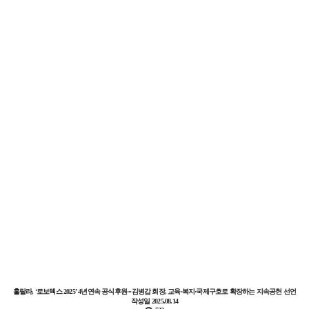
훌랄라, ‘로보텍스 2025’ 4년연속 공식후원···김병갑 회장, 교육·복지·국제구호로 확장하는 지속공헌 선언
작성일
2025.08.14