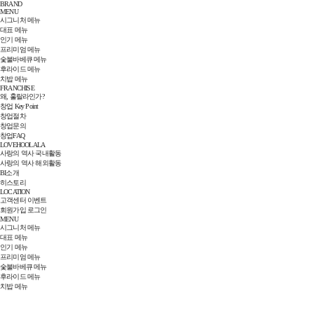
BRAND
MENU
시그니처 메뉴
대표 메뉴
인기 메뉴
프리미엄 메뉴
숯불바베큐 메뉴
후라이드 메뉴
치밥 메뉴
FRANCHISE
왜, 훌랄라인가?
창업 Key Point
창업절차
창업문의
창업FAQ
LOVEHOOLALA
사랑의 역사 국내활동
사랑의 역사 해외활동
BI소개
히스토리
LOCATION
고객센터
이벤트
회원가입
로그인
MENU
시그니처 메뉴
대표 메뉴
인기 메뉴
프리미엄 메뉴
숯불바베큐 메뉴
후라이드 메뉴
치밥 메뉴