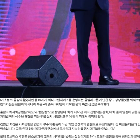
[이넷뉴스] 훌랄라참숯치킨 등 10여 개 외식 프랜차이즈를 운영하는 훌랄라그룹이 인천 중구 상상플랫폼 웨이브홀
참가자들을 응원하며 시니어 부문 4개 종목 1위 팀에 각 60만 원의 특별 상금을 수여했다.
훌랄라의 사회공헌은 ‘속도’와 ‘현장성’으로 설명된다. 학기 시작 전 미리 집행되는 장학, 대회 준비 일정에 맞춘
저개발국의 식수난 해결을 위한 우물 설치 사업은 모두 이 원칙 위에서 축적돼 왔다.
김병갑 회장은 사회공헌을 경영의 부수적 활동이 아닌 기업 경쟁력의 원천으로 규정해 왔다. 김 회장은 다음과 같이
약속입니다. 교육·인재 양성·복지·국제구호에서 즉시성과 지속성을 동시에 강화하겠습니다."
올해 로보텍스 후원은 청소년 과학 교육의 사다리를 넓히는 실험이기도 하다. 로봇과 코딩을 통해 창의성과 문제 해결력